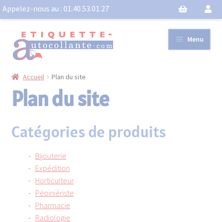
Appelez-nous au :
01.40.53.01.27
Aller
Aller
Menu
à
au
la
contenu
navigation
Accueil
Plan du site
Imprimante étiquette autocollante
Plan du site
Planches
Catégories de produits
Bijouterie
Bobines
Expédition
Horticulteur
Ouvrir
Pépiniériste
le
Activités
Pharmacie
menu
Radiologie