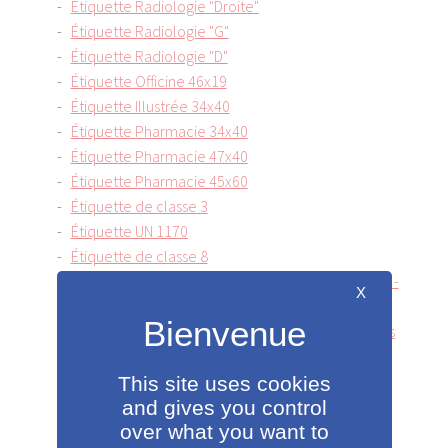
Étiquette Radiologie "Droite"
Étiquette Radiologie "G"
Étiquette Radiologie "D"
Étiquette Officine 46x19
Étiquette Illustrée 34x40
Étiquette Pharmacie 34x40
Étiquette Pharmacie 47x40
Étiquette Pharmacie 45x60
Étiquette de classe 3
Étiquette UN 1170
Étiquette de classe 8
Classe 9 - Transport Matières et objets dangereux -
X
Norme ADR
NDE - Étiquettes Transport Matières dangeureuses
LQ11 - Signalisation en Transport international
This site uses cookies
Détecteur UV
and gives you control
Lecteur codes-barres
over what you want to
Dévidoirs manuels métal