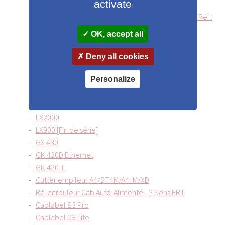
activate
Applicateurs manuels
Cartouche encre Couleur CMY - LX500e PRIMERA - Réf :
053374
OK, accept all
LX500e
Tête d'Impression Astro M1 C
Deny all cookies
Tête Primera LX2000
Personalize
Packs bijoutier et joaillier
Packs horticulteur et pépiniériste
Packs viticulteur et vigneron
LX2000
LX900 [Fin de série]
GX 430
GK 420D Ethernet
GK 420 T
Cutter empileur A4/ST4M/A4+M/XD
Ré-enrouleur Cab Auto-Alimenté - 2 Sens ER1
Cablabel S3 Pro
Cablabel S3 Lite