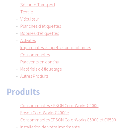
enfant
Sécurité Transport
Matériels d’étiquetage
Textile
Viticulteur
Planches d'étiquettes
Consommables
Bobines d'étiquettes
Activités
Imprimantes étiquettes autocollantes
Paravents en continu
Consommables
Paravents en continu
Matériels d'étiquetage
Autres Produits
Produits
Consommables EPSON ColorWorks C4000
Epson ColorWorks C4000e
Consommables EPSON ColorWorks C6000 et C6500
Installation de votre imprimante