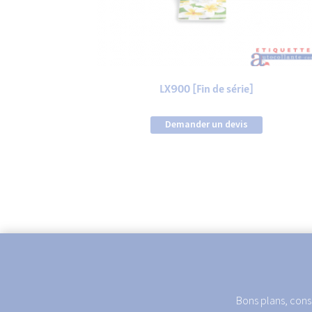
LX900 [Fin de série]
Demander un devis
Bons plans, conse