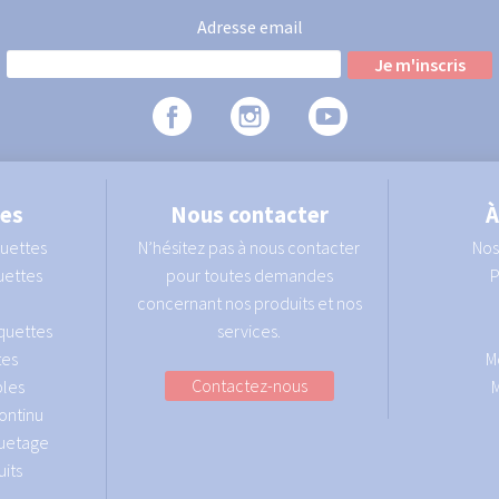
Adresse email
ies
Nous contacter
À
quettes
N’hésitez pas à nous contacter
Nos
uettes
pour toutes demandes
P
concernant nos produits et nos
quettes
services.
tes
M
les
Contactez-nous
ontinu
quetage
its