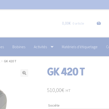
0,00
€
0 article
hes
Bobines
Activités
Matériels d’étiquetage
C
s
GK 420 T
GK 420 T
510,00
€
HT
Sociéte