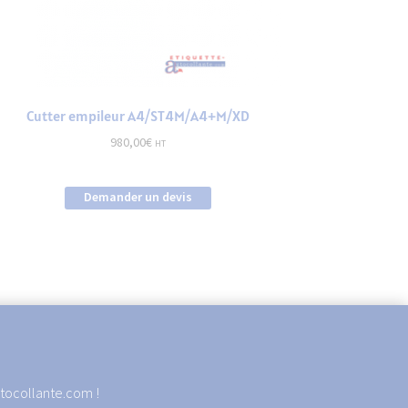
Cutter empileur A4/ST4M/A4+M/XD
980,00
€
HT
Demander un devis
autocollante.com !