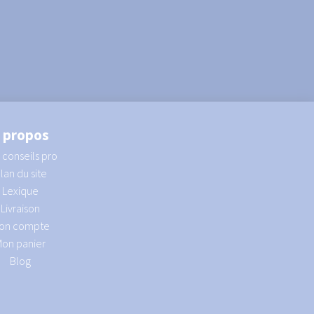
 propos
 conseils pro
lan du site
Lexique
Livraison
on compte
Mon panier
Blog