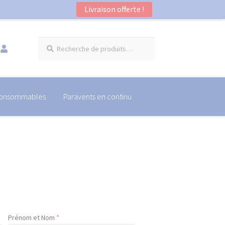
Livraison offerte !
Recherche
Recherche
pour :
onsommables
Paravents en continu
Prénom et Nom
*