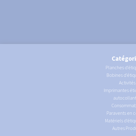
Catégor
Planches d'éti
Bobines d'étiq
Activités
Imprimantes éti
autocollan
Consommab
Paravents en c
Matériels d'éti
Autres Produ