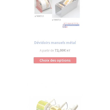
Dévidoirs manuels métal
72,00
€
A partir de
HT
Ce
Choix des options
produit
a
plusieurs
variations.
Les
options
peuvent
être