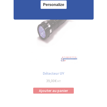
options
Personalize
peuvent
être
choisies
sur
la
page
du
produit
Détecteur UV
39,00
€
HT
Ajouter au panier