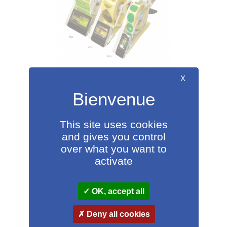
choisies
sur
la
page
du
produit
X
Applicateurs manuels
This site uses cookies
and gives you control
162,00
€
A partir de
HT
over what you want to
Ce
Choix des options
activate
produit
a
OK, accept all
plusieurs
variations.
Deny all cookies
Les