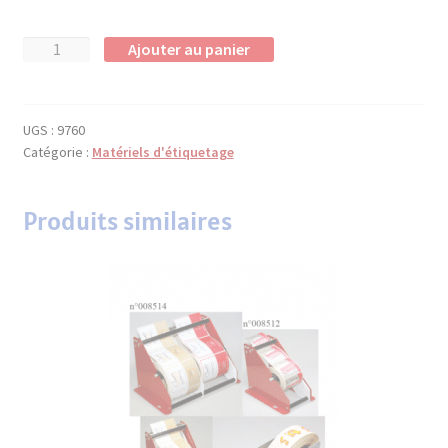
quantité
Ajouter au panier
de
Lecteur
codes-
UGS :
9760
barres
Catégorie :
Matériels d'étiquetage
Produits similaires