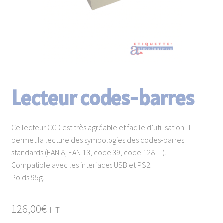
enfant
Matériels d’étiquetage
Consommables
Lecteur codes-barres
Paravents en continu
Ce lecteur CCD est très agréable et facile d’utilisation. Il
permet la lecture des symbologies des codes-barres
standards (EAN 8, EAN 13, code 39, code 128…).
Compatible avec les interfaces USB et PS2.
Poids 95g.
126,00
€
HT