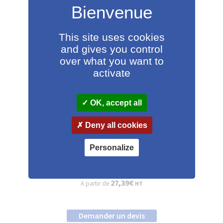
This site uses cookies
and gives you control
over what you want to
activate
OK, accept all
Deny all cookies
Personalize
Étiquette en bobine polyester blanc
27,39
€
A partir de
HT
Demander un devis