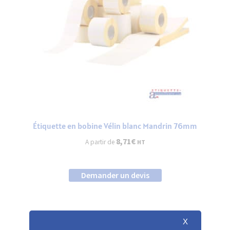
Étiquette en bobine Vélin blanc Mandrin 76mm
8,71
€
A partir de
HT
Demander un devis
X