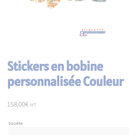
enfant
Matériels d’étiquetage
Consommables
Paravents en continu
Stickers en bobine
personnalisée Couleur
158,00
€
HT
Sociéte