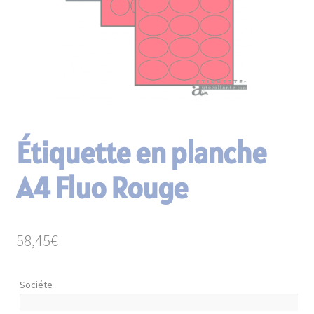
enfant
Matériels d’étiquetage
Consommables
Paravents en continu
Étiquette en planche
A4 Fluo Rouge
58,45
€
Sociéte