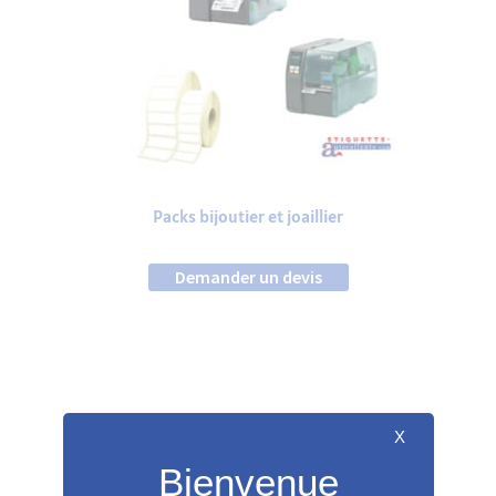
Packs bijoutier et joaillier
Demander un devis
X