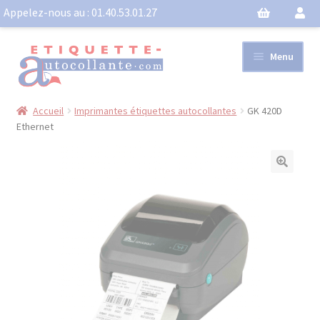
Appelez-nous au :
01.40.53.01.27
Aller
Aller
Menu
à
au
la
contenu
navigation
Accueil
Imprimantes étiquettes autocollantes
GK 420D
Imprimante étiquette autocollante
Ethernet
Planches
Bobines
Ouvrir
le
Activités
menu