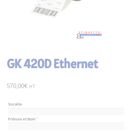
enfant
Matériels d’étiquetage
Consommables
Paravents en continu
GK 420D Ethernet
570,00
€
HT
Sociéte
Prénom et Nom
*