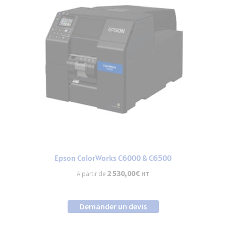
Epson ColorWorks C6000 & C6500
2 530,00
€
A partir de
HT
Demander un devis