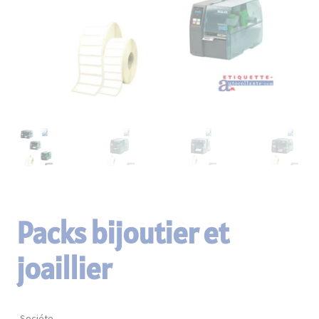
enfant
Matériels d’étiquetage
Consommables
Paravents en continu
Packs bijoutier et
joaillier
Sociéte