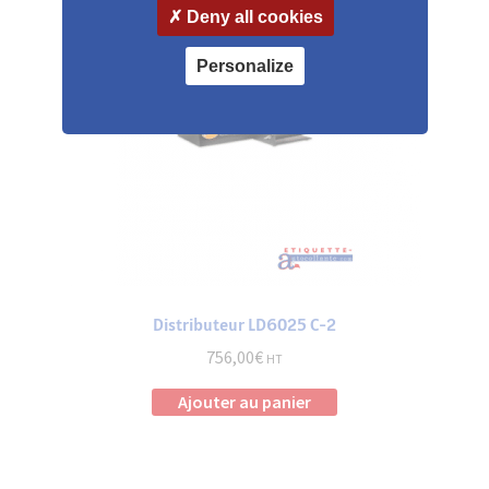
options
Deny all cookies
peuvent
être
Personalize
choisies
sur
la
page
du
produit
Distributeur LD6025 C-2
756,00
€
HT
Ajouter au panier