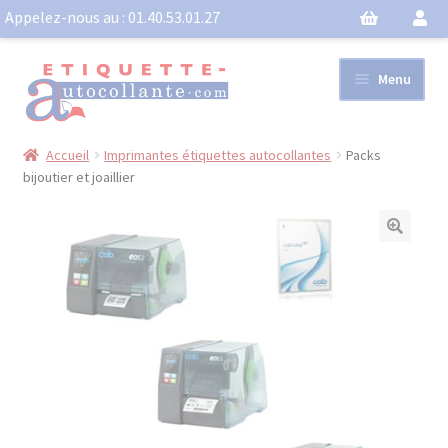
Appelez-nous au :
01.40.53.01.27
Aller
Aller
Menu
à
au
la
contenu
navigation
Accueil
Imprimantes étiquettes autocollantes
Packs
Imprimante étiquette autocollante
bijoutier et joaillier
Planches
Bobines
Ouvrir
le
Activités
menu