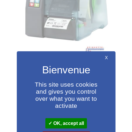
X
Imprimantes CAB EOS 2 & 5
950,00
€
A partir de
HT
This site uses cookies
Ce
Choix des options
and gives you control
produit
over what you want to
a
activate
plusieurs
variations.
OK, accept all
Les