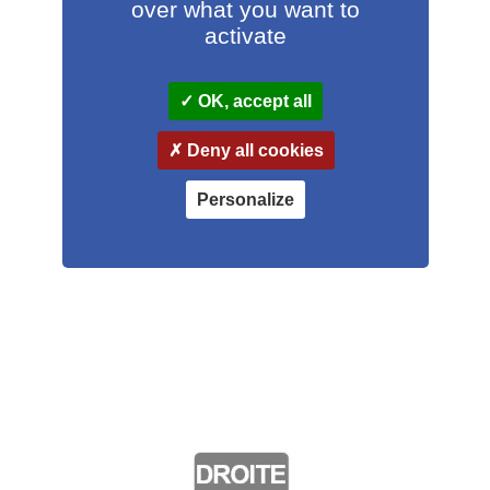
over what you want to
activate
OK, accept all
Étiquette Radiologie « Gauche »
Deny all cookies
47,25
€
HT
Personalize
Ajouter au panier