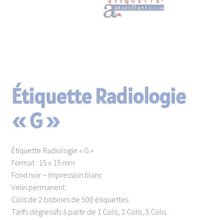
enfant
Matériels d’étiquetage
Consommables
Étiquette Radiologie
Paravents en continu
« G »
Étiquette Radiologie « G »
Format : 15 x 15 mm
Fond noir – Impression blanc
Velin permanent
Colis de 2 bobines de 500 étiquettes
Tarifs dégressifs à partir de 1 Colis, 2 Colis, 5 Colis.