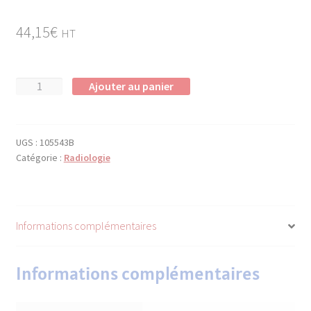
44,15
€
HT
quantité
Ajouter au panier
de
Étiquette
Radiologie
UGS :
105543B
"G"
Catégorie :
Radiologie
Informations complémentaires
Informations complémentaires