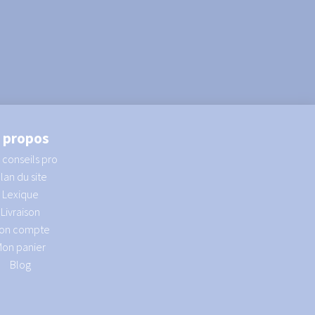
 propos
 conseils pro
lan du site
Lexique
Livraison
on compte
Mon panier
Blog