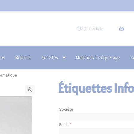
0,00
€
0 article
hes
Bobines
Activités
Matériels d’étiquetage
C
formatique
Étiquettes Inf
Sociéte
Email
*