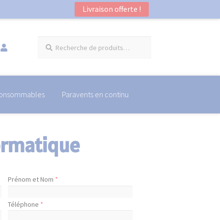
Livraison offerte !
Recherche
Recherche
pour :
onsommables
Paravents en continu
ormatique
Prénom et Nom
*
Téléphone
*