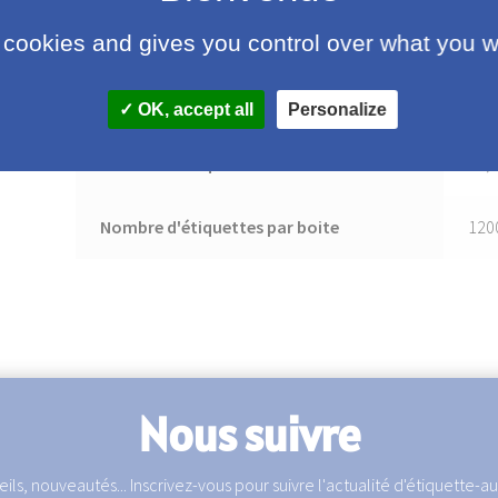
Hauteur
11, 
 cookies and gives you control over what you w
Nombre d'étiquettes en largeur
1
OK, accept all
Personalize
Nombre d'étiquettes en hauteur
24, 
Nombre d'étiquettes par boite
120
Nous suivre
ils, nouveautés... Inscrivez-vous pour suivre l'actualité d'étiquette-