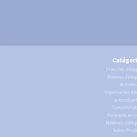
Catégor
Planches d'éti
Bobines d'étiq
Activités
Imprimantes éti
autocollan
Consommab
Paravents en c
Matériels d'éti
Autres Produ