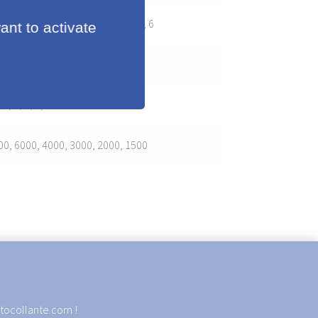
23, 4, 36, 1, 48, 8, 10, 7, 74, 2, 99, 6
ant to activate
12, 8, 6, 4, 3
00, 6000, 4000, 3000, 2000, 1500
autocollante.com !