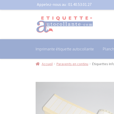
Appelez-nous au :
01.40.53.01.27
Aller
Aller
à
au
la
contenu
navigation
Imprimante étiquette autocollante
Planc
Accueil
Paravents en continu
Étiquettes In