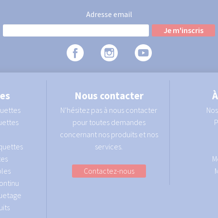
Adresse email
ies
Nous contacter
À
quettes
N’hésitez pas à nous contacter
Nos
uettes
pour toutes demandes
P
concernant nos produits et nos
quettes
services.
tes
M
les
Contactez-nous
ontinu
quetage
its